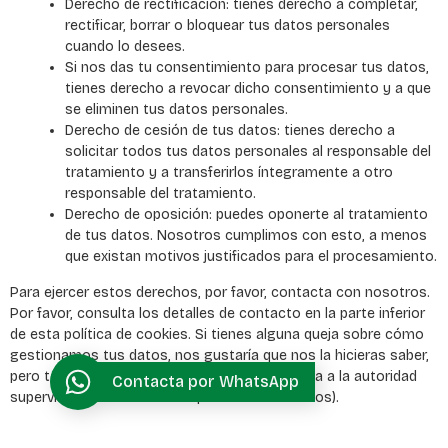
Derecho de rectificación: tienes derecho a completar,
rectificar, borrar o bloquear tus datos personales
cuando lo desees.
Si nos das tu consentimiento para procesar tus datos,
tienes derecho a revocar dicho consentimiento y a que
se eliminen tus datos personales.
Derecho de cesión de tus datos: tienes derecho a
solicitar todos tus datos personales al responsable del
tratamiento y a transferirlos íntegramente a otro
responsable del tratamiento.
Derecho de oposición: puedes oponerte al tratamiento
de tus datos. Nosotros cumplimos con esto, a menos
que existan motivos justificados para el procesamiento.
Para ejercer estos derechos, por favor, contacta con nosotros.
Por favor, consulta los detalles de contacto en la parte inferior
de esta política de cookies. Si tienes alguna queja sobre cómo
gestionamos tus datos, nos gustaría que nos la hicieras saber,
pero también tienes derecho a enviar una queja a la autoridad
Contacta por WhatsApp
supervisora (la autoridad de protección de datos).