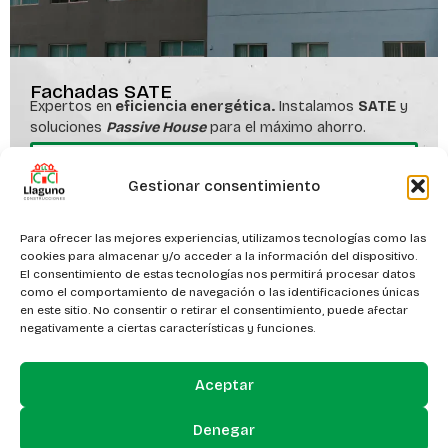
Fachadas SATE
Expertos en
eficiencia energética.
Instalamos
SATE
y
soluciones
Passive House
para el máximo ahorro.
Más información
Gestionar consentimiento
Para ofrecer las mejores experiencias, utilizamos tecnologías como las
cookies para almacenar y/o acceder a la información del dispositivo.
El consentimiento de estas tecnologías nos permitirá procesar datos
como el comportamiento de navegación o las identificaciones únicas
en este sitio. No consentir o retirar el consentimiento, puede afectar
negativamente a ciertas características y funciones.
Contacta
con nosotros
Aceptar
Si tienes alguna consulta sobre cómo empezamos
Denegar
a construir tu hogar o necesitas presupuesto de